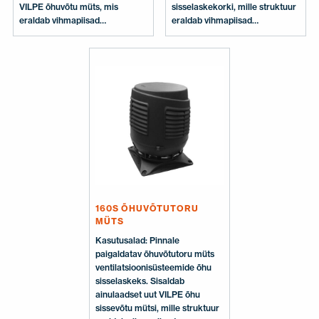
VILPE õhuvõtu müts, mis
sisselaskekorki, mille struktuur
eraldab vihmapiisad
eraldab vihmapiisad
sissetulevast õhust. Detailne
sissevõetavast õhust. Disain ja
disain tagab väikese rõhukao.
detailid tagavad võimalikult
Tuleb paigaldada plekksepa
väikese rõhukao. Mõõtmed:
valmistatud koonusesse avaga
Kanali suurus Ø 160 mm.
Ø 230 mm. Mõõtmed: Toru Ø
Kõrgus umbes 700 mm.
160 mm, väline Ø 225 mm,
Sisaldab: õhuvõtutoru,
kõrgus 400 mm. Sisaldab:
kinnituskruvid.
Õhuvõtutoru, müts, kruvid.
160S ÕHUVÕTUTORU
MÜTS
Kasutusalad: Pinnale
paigaldatav õhuvõtutoru müts
ventilatsioonisüsteemide õhu
sisselaskeks. Sisaldab
ainulaadset uut VILPE õhu
sissevõtu mütsi, mille struktuur