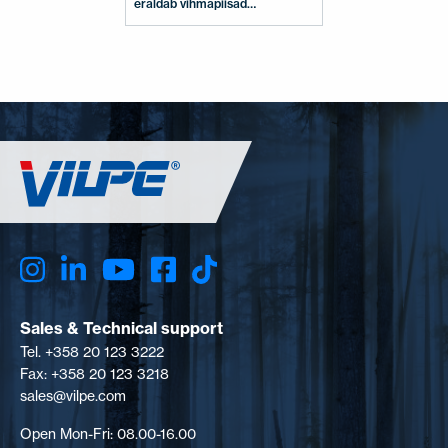
eraldab vihmapiisad
sissevõetavast õhust. Disain ja
detailid tagavad võimalikult
väikese rõhukao. Mõõtmed:
Kanali suurus Ø 160 mm.
Paigalduskomplekti pindala
300 x 300 mm. Paigalduspind
peab olema vähemalt sama
suur. Sisaldab: 160S
sisselasketoru,
paigalduskomplekt,
ühendustoru ja kinnituskruvid.
Sales & Technical support
Tel. +358 20 123 3222
Fax: +358 20 123 3218
sales@vilpe.com
Open Mon-Fri: 08.00-16.00