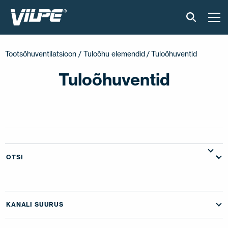
TOOTED
Tootsõhuventilatsioon / Tuloõhu elemendid
/ Tuloõhuventid
VILPE SENSE
Tuloõhuventid
PAIGALDUS JA MATERJALID
AKTUAALNE
VÕTA MEIEGA ÜHENDUST
OTSI
EN
FI
USA
PL
SV
SV-FI
LT
LV
ET
UK
RU
KANALI SUURUS