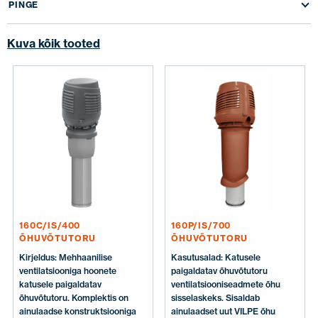
PINGE
Kuva kõik tooted
160C/IS/400
160P/IS/700
ÕHUVÕTUTORU
ÕHUVÕTUTORU
Kirjeldus: Mehhaanilise
Kasutusalad: Katusele
ventilatsiooniga hoonete
paigaldatav õhuvõtutoru
katusele paigaldatav
ventilatsiooniseadmete õhu
õhuvõtutoru. Komplektis on
sisselaskeks. Sisaldab
ainulaadse konstruktsiooniga
ainulaadset uut VILPE õhu