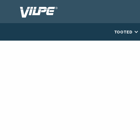
TOOTED
VÕTA MEIEGA ÜHENDUST
EN
FI
USA
PL
SV
SV-FI
LT
LV
ET
UK
RU