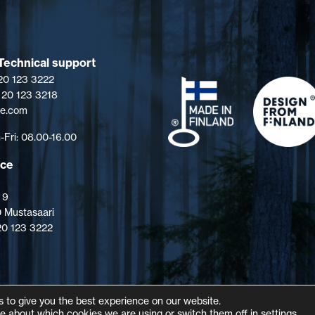
Technical support
 20 123 3222
 20 123 3218
pe.com
Fri: 08.00-16.00
ice
 9
 Mustasaari
 20 123 3222
 to give you the best experience on our website.
e about which cookies we are using or switch them off in
settings
.