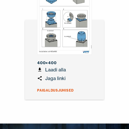
400×400
Laadi alla
Jaga linki
PAIGALDUSJUHISED