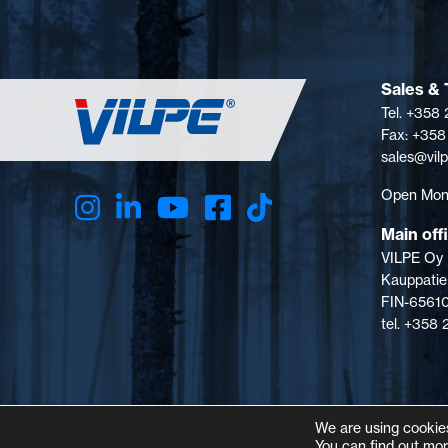
Sales & 
Tel. +358
Fax: +358
sales@vil
Open Mon-
Main off
VILPE Oy
Kauppatie
FIN-65610
tel. +358
We are using cookies
You can find out mor