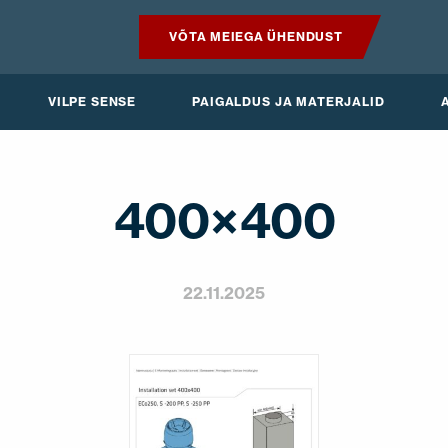
VÕTA MEIEGA ÜHENDUST
TOOTED
VILPE SENSE
PAIGALDUS JA MATERJALID
VILPE SENSE
PAIGALDUS JA MATERJALID
400×400
AKTUAALNE
22.11.2025