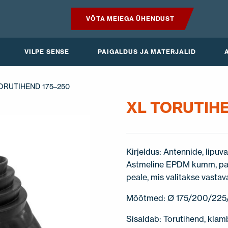
VÕTA MEIEGA ÜHENDUST
TOOTED
VILPE SENSE
PAIGALDUS JA MATERJALID
VILPE SENSE
TORUTIHEND 175–250
PAIGALDUS JA MATERJALID
XL TORUTIHE
AKTUAALNE
Kirjeldus: Antennide, lipuv
Astmeline EPDM kumm, pai
peale, mis valitakse vastav
Mõõtmed: Ø 175/200/225/
Sisaldab: Torutihend, klam