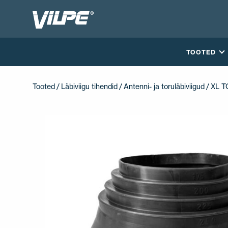
TOOTED
Tooted
/
Läbiviigu tihendid
/
Antenni- ja toruläbiviigud
/ XL 
VÕTA MEIEGA ÜHENDUST
EN
FI
USA
PL
SV
SV-FI
LT
LV
ET
UK
RU