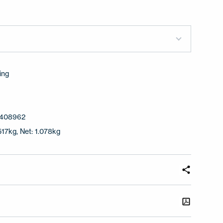
ing
0
7408962
517kg, Net: 1.078kg