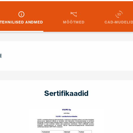
TEHNILISED ANDMED
MÕÕTMED
CAD-MUDELI
l
Sertifikaadid