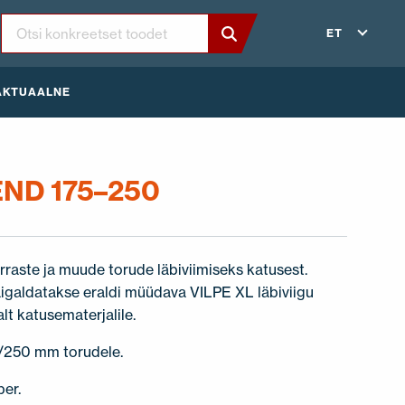
ET
AKTUAALNE
ND 175–250
arraste ja muude torude läbiviimiseks katusest.
galdatakse eraldi müüdava VILPE XL läbiviigu
alt katusematerjalile.
250 mm torudele.
ber.