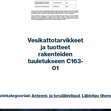
Vesikattotarvikkeet
ja tuotteet
rakenteiden
tuuletukseen C163-
01
otekategooriad:
Antenni- ja toruläbiviigud
,
Läbiviigu tihen