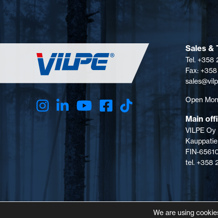
Sales & 
Tel. +358
Fax: +358
sales@vil
Open Mon-
Main off
VILPE Oy
Kauppatie
FIN-65610
tel. +358
We are using cookies