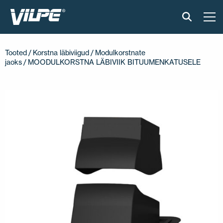
TOOTED
Tooted
/
Korstna läbiviigud
/
Modulkorstnate
jaoks
/ MOODULKORSTNA LÄBIVIIK BITUUMENKATUSELE
VILPE SENSE
PAIGALDUS JA MATERJALID
AKTUAALNE
VÕTA MEIEGA ÜHENDUST
EN
FI
USA
PL
SV
SV-FI
LT
LV
ET
UK
RU