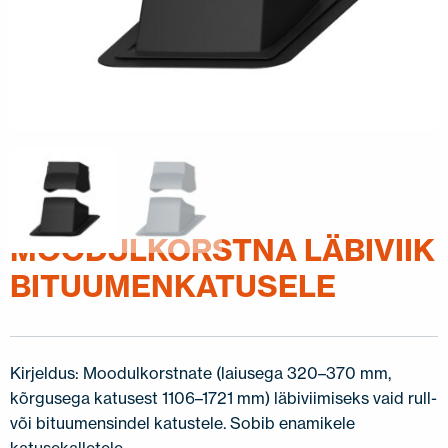
MOODULKORSTNA LÄBIVIIK
BITUUMENKATUSELE
Kirjeldus: Moodulkorstnate (laiusega 320–370 mm,
kõrgusega katusest 1106–1721 mm) läbiviimiseks vaid rull-
või bituumensindel katustele. Sobib enamikele