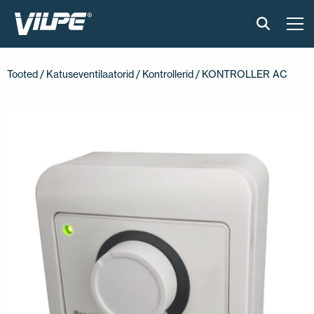
TOOTED
Tooted
/
Katuseventilaatorid
/
Kontrollerid
/ KONTROLLER AC
VILPE SENSE
PAIGALDUS JA MATERJALID
AKTUAALNE
VÕTA MEIEGA ÜHENDUST
EN
FI
USA
PL
SV
SV-FI
LT
LV
ET
UK
RU