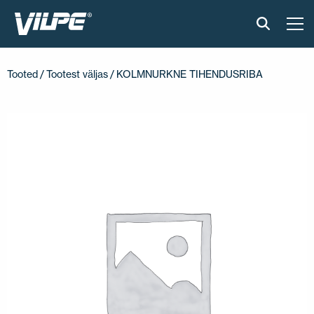
TOOTED
Tooted
/
Tootest väljas
/ KOLMNURKNE TIHENDUSRIBA
VILPE SENSE
PAIGALDUS JA MATERJALID
AKTUAALNE
VÕTA MEIEGA ÜHENDUST
EN
FI
USA
PL
SV
SV-FI
LT
LV
ET
UK
RU