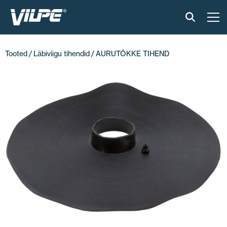
TOOTED
Tooted
/
Läbiviigu tihendid
/ AURUTÕKKE TIHEND
VILPE SENSE
PAIGALDUS JA MATERJALID
AKTUAALNE
VÕTA MEIEGA ÜHENDUST
EN
FI
USA
PL
SV
SV-FI
LT
LV
ET
UK
RU