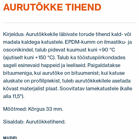
AURUTÕKKE TIHEND
Kirjeldus: Aurutõkkekile läbivate torude tihend kald- või
madala kaldega katustele. EPDM-kumm on ilmastiku- ja
osoonikindel, talub pidevat kuumust kuni +90 °C
(ajutiselt kuni +150 °C). Talub ka tööstuspiirkondades
sageli esinevaid happeid ja leeliseid. Paigaldatakse
bituumeniga, kui aurutõke on bituumenist; kui katuse
aluskate on profiilplekist, tuleb aurutõkkekilele asetada
kõvast materjalist plaat. Soovitatav lamekatustele (kalle
alla 11,5°).
Mõõtmed: Kõrgus 33 mm.
Sisaldab: Aurutõkketihend.
MUDEL