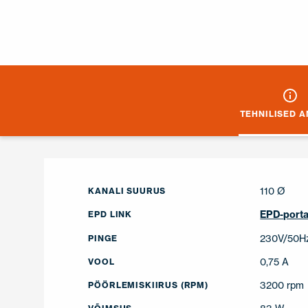
TEHNILISED 
110 Ø
KANALI SUURUS
EPD-porta
EPD LINK
230V/50H
PINGE
0,75 A
VOOL
3200 rpm
PÖÖRLEMISKIIRUS (RPM)