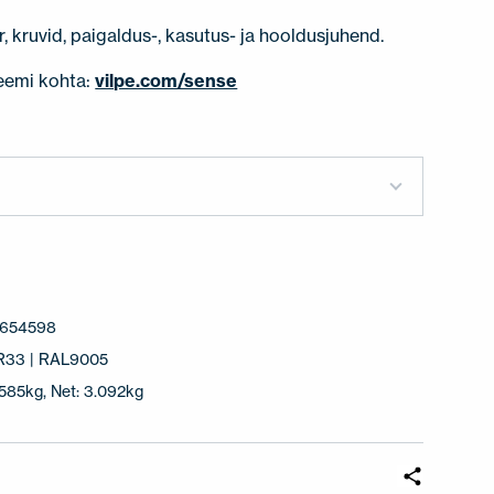
, kruvid, paigaldus-, kasutus- ja hooldusjuhend.
eemi kohta:
vilpe.com/sense
7654598
RR33 | RAL9005
.585kg, Net: 3.092kg