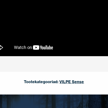
Tootekategooriad:
VILPE Sense