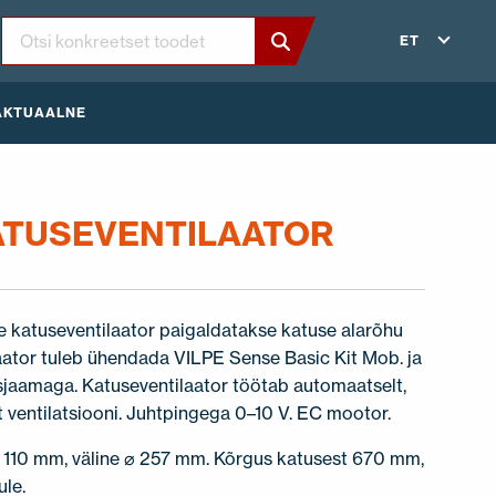
ET
AKTUAALNE
ATUSEVENTILAATOR
e katuseventilaator paigaldatakse katuse alarõhu
ilaator tuleb ühendada VILPE Sense Basic Kit Mob. ja
jaamaga. Katuseventilaator töötab automaatselt,
ventilatsiooni. Juhtpingega 0–10 V. EC mootor.
110 mm, väline ⌀ 257 mm. Kõrgus katusest 670 mm,
ule.