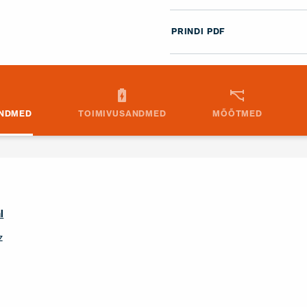
PRINDI PDF
ANDMED
TOIMIVUSANDMED
MÕÕTMED
l
z