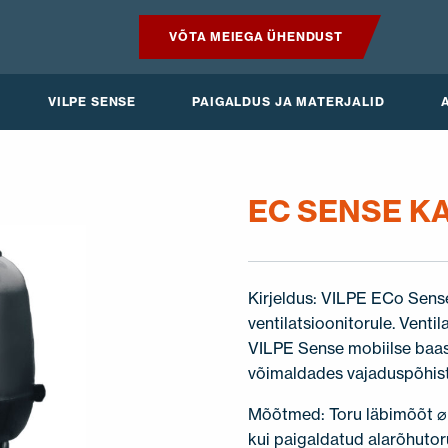
VÕTA MEIEGA ÜHENDUST
TOOTED
VILPE SENSE
PAIGALDUS JA MATERJALID
VILPE SENSE
PAIGALDUS JA MATERJALID
EC SENSE K
AKTUAALNE
Kirjeldus: VILPE ECo Sens
ventilatsioonitorule. Vent
VILPE Sense mobiilse baas
võimaldades vajaduspõhist 
Mõõtmed: Toru läbimõõt ⌀ 
kui paigaldatud alarõhutor