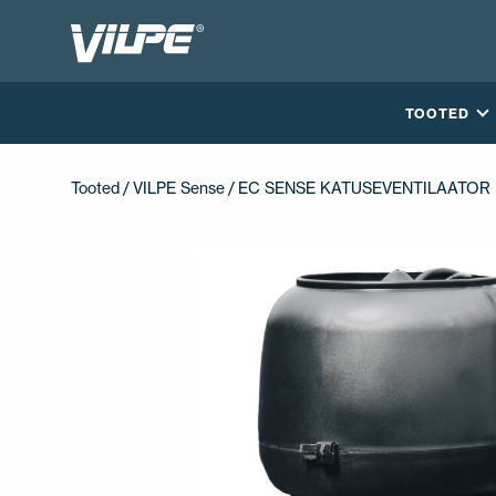
TOOTED
Tooted
/
VILPE Sense
/ EC SENSE KATUSEVENTILAATOR
VÕTA MEIEGA ÜHENDUST
EN
FI
USA
PL
SV
SV-FI
LT
LV
ET
UK
RU