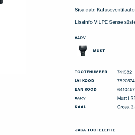
Sisaldab: Katuseventilaator
Lisainfo VILPE Sense süst
VÄRV
MUST
741982
TOOTENUMBER
7820574
LVI KOOD
641045
EAN KOOD
Must | 
VÄRV
Gross: 3
KAAL
JAGA TOOTELEHTE