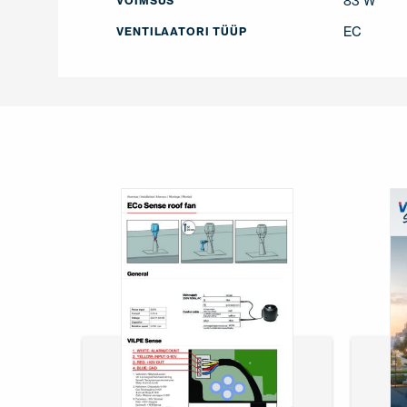
83 W
VÕIMSUS
EC
VENTILAATORI TÜÜP