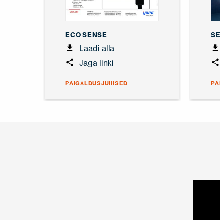
ECO SENSE
SE
Laadi alla
Jaga linki
PAIGALDUSJUHISED
PA