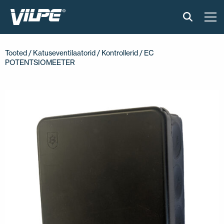
TOOTED
Tooted
/
Katuseventilaatorid
/
Kontrollerid
/ EC
POTENTSIOMEETER
VILPE SENSE
PAIGALDUS JA MATERJALID
AKTUAALNE
VÕTA MEIEGA ÜHENDUST
EN
FI
USA
PL
SV
SV-FI
LT
LV
ET
UK
RU