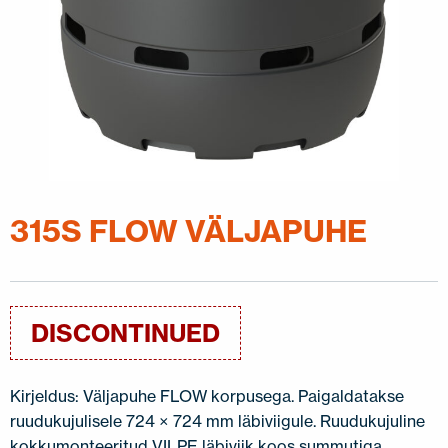
315S FLOW VÄLJAPUHE
DISCONTINUED
Kirjeldus: Väljapuhe FLOW korpusega. Paigaldatakse
ruudukujulisele 724 × 724 mm läbiviigule. Ruudukujuline
kokkumonteeritud VILPE läbiviik koos summutiga