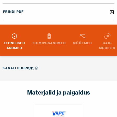
PRINDI PDF
TEHNILISED
TOIMIVUSANDMED
MÕÕTMED
CAD-
ANDMED
MUDELID
315 Ø
KANALI SUURUS
Materjalid ja paigaldus