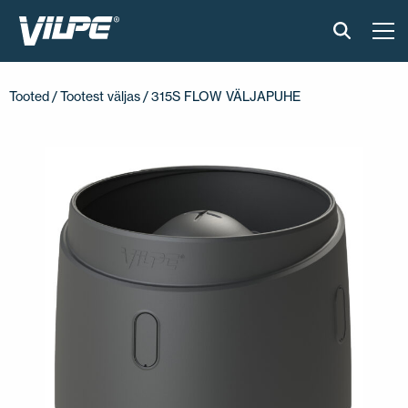
TOOTED
Tooted
/
Tootest väljas
/ 315S FLOW VÄLJAPUHE
VILPE SENSE
PAIGALDUS JA MATERJALID
AKTUAALNE
VÕTA MEIEGA ÜHENDUST
EN
FI
USA
PL
SV
SV-FI
LT
LV
ET
UK
RU