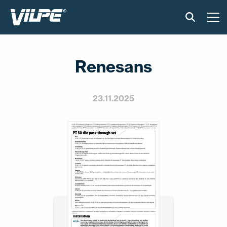
TOOTED
Renesans
VILPE SENSE
PAIGALDUS JA MATERJALID
23.11.2025
AKTUAALNE
VÕTA MEIEGA ÜHENDUST
EN
FI
USA
PL
SV
SV-FI
LT
LV
ET
UK
RU