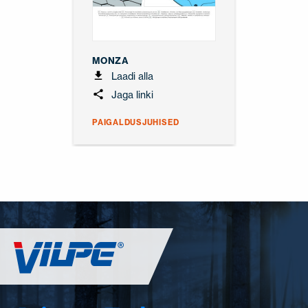
MONZA
Laadi alla
Jaga linki
PAIGALDUSJUHISED