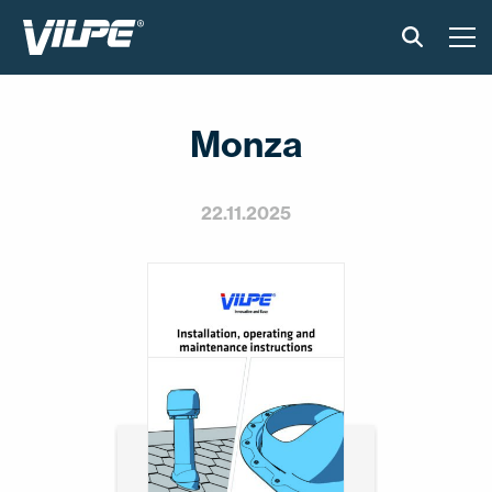
TOOTED
Monza
VILPE SENSE
PAIGALDUS JA MATERJALID
22.11.2025
AKTUAALNE
VÕTA MEIEGA ÜHENDUST
EN
FI
USA
PL
SV
SV-FI
LT
LV
ET
UK
RU