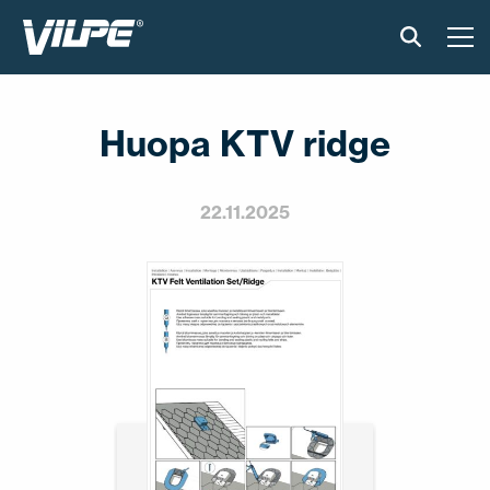
TOOTED
Huopa KTV ridge
VILPE SENSE
PAIGALDUS JA MATERJALID
22.11.2025
AKTUAALNE
VÕTA MEIEGA ÜHENDUST
EN
FI
USA
PL
SV
SV-FI
LT
LV
ET
UK
RU