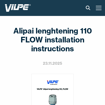
TOOTED
Alipai lenghtening 110
VILPE SENSE
FLOW installation
PAIGALDUS JA MATERJALID
instructions
AKTUAALNE
23.11.2025
VÕTA MEIEGA ÜHENDUST
EN
FI
USA
PL
SV
SV-FI
LT
LV
ET
UK
RU