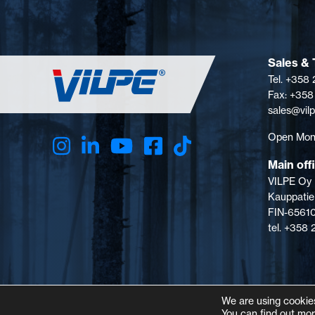
Sales & 
Tel. +358
Fax: +358
sales@vil
Open Mon-
Main off
VILPE Oy
Kauppatie
FIN-65610
tel. +358
We are using cookies
You can find out mor