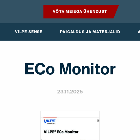
VÕTA MEIEGA ÜHENDUST
TOOTED
VILPE SENSE
PAIGALDUS JA MATERJALID
VILPE SENSE
PAIGALDUS JA MATERJALID
ECo Monitor
AKTUAALNE
23.11.2025