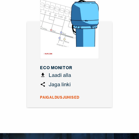
ECO MONITOR
Laadi alla
Jaga linki
PAIGALDUSJUHISED