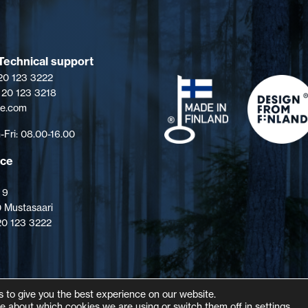
Technical support
 20 123 3222
 20 123 3218
pe.com
Fri: 08.00-16.00
ice
 9
 Mustasaari
 20 123 3222
 to give you the best experience on our website.
e about which cookies we are using or switch them off in
settings
.