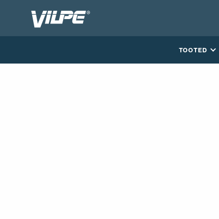
TOOTED
VÕTA MEIEGA ÜHENDUST
EN
FI
USA
PL
SV
SV-FI
LT
LV
ET
UK
RU